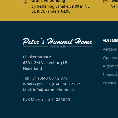
Gratis verzending
Wer
bij bestelling vanaf € 39,00 in NL,
Van
BE & DE (anders €4,95)
ALGEME
Verzend
Plenkertstraat 6
Opening
6301 GM Valkenburg LB
Algemen
Nederland
Nieuwsb
Tel: +31 (0)43 60 12 879
Privacy
WhatsApp: +31 (0)43 60 12 879
Mail: info@hummelhome.nl
KvK Maastricht 14085065