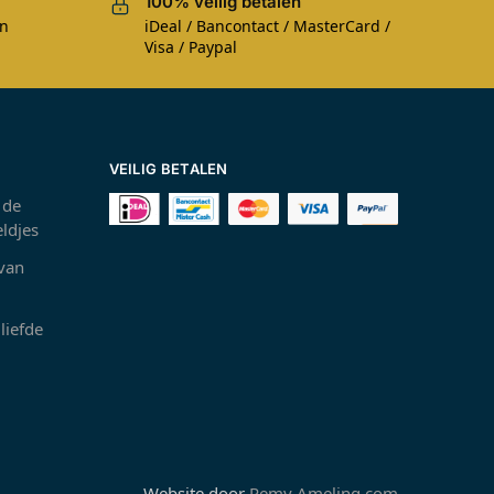
100% veilig betalen
en
iDeal / Bancontact / MasterCard /
Visa / Paypal
VEILIG BETALEN
 de
ldjes
 van
liefde
Website door
Remy Ameling.com