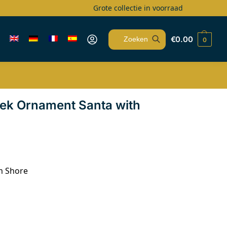
Grote collectie in voorraad
€
0.00
0
Zoeken
ek Ornament Santa with
m Shore