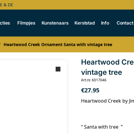
BE & DE
cties
Filmpjes
Kunstenaars
Kerststad
Info
Contact
Heartwood Creek Ornament Santa with vintage tree
/
Heartwood Cre
vintage tree
Art.nr. 6017046
€
27.95
Heartwood Creek by Ji
“ Santa with tree ”