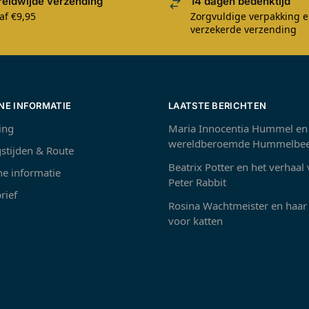
eldwijde verzending
14 dagen bedenktijd
af €9,95
Zorgvuldige verpakking 
verzekerde verzending
NE INFORMATIE
LAATSTE BERICHTEN
ing
Maria Innocentia Hummel en
wereldberoemde Hummelbee
stijden & Route
Beatrix Potter en het verhaal
e informatie
Peter Rabbit
rief
Rosina Wachtmeister en haar 
voor katten