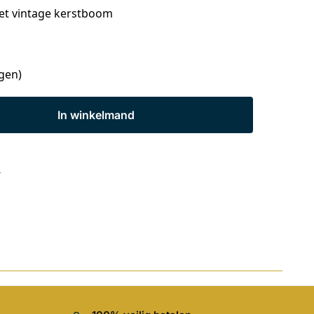
t vintage kerstboom
agen)
In winkelmand
s