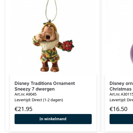
Disney Traditions Ornament
Disney or
Sneezy 7 dwergen
Christmas 
Art.nr. A9045
Art.nr. A3011
Levertijd: Direct (1-2 dagen)
Levertijd: Dir
€
21.95
€
16.50
In winkelmand