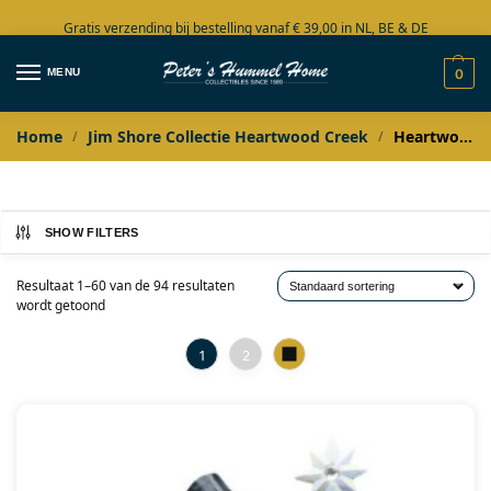
Gratis verzending bij bestelling vanaf € 39,00 in NL, BE & DE
Grote collectie in voorraad
MENU
0
Home
Jim Shore Collectie Heartwood Creek
Heartwood Creek by Jim Shore De Complete Collectie
/
/
SHOW FILTERS
Resultaat 1–60 van de 94 resultaten
wordt getoond
1
2