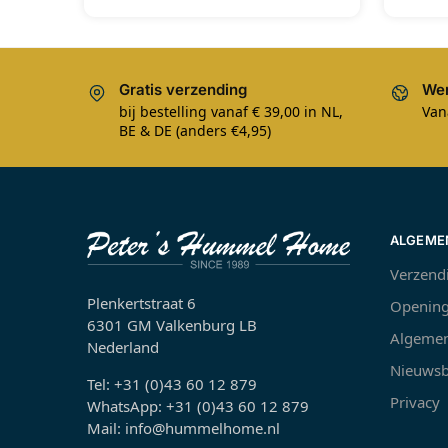
Gratis verzending
Wer
bij bestelling vanaf € 39,00 in NL,
Van
BE & DE (anders €4,95)
ALGEME
Verzend
Plenkertstraat 6
Opening
6301 GM Valkenburg LB
Algemen
Nederland
Nieuwsb
Tel: +31 (0)43 60 12 879
Privacy
WhatsApp: +31 (0)43 60 12 879
Mail: info@hummelhome.nl