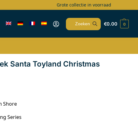
Grote collectie in voorraad
€
0.00
0
Zoeken
ek Santa Toyland Christmas
m Shore
ong Series