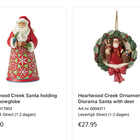
ood Creek Santa holding
Heartwood Creek Ornamen
nowglobe
Diorama Santa with deer
6017003
Art.nr. 6004311
d: Direct (1-2 dagen)
Levertijd: Direct (1-2 dagen)
00
€
27.95