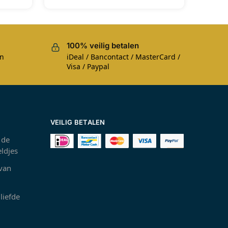
100% veilig betalen
en
iDeal / Bancontact / MasterCard /
Visa / Paypal
VEILIG BETALEN
 de
ldjes
 van
liefde