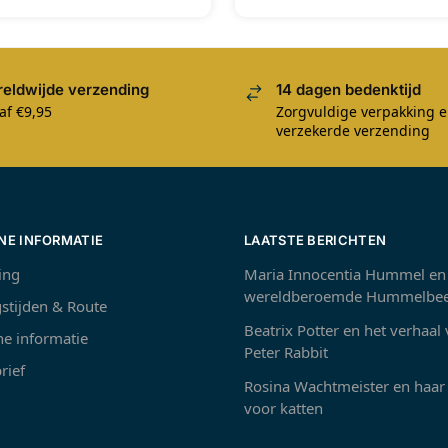
eldwijde verzending
14 dagen bedenktijd
af €9,95
Zorgvuldige verpakking 
verzekerde verzending
NE INFORMATIE
LAATSTE BERICHTEN
ing
Maria Innocentia Hummel en
wereldberoemde Hummelbee
stijden & Route
Beatrix Potter en het verhaal
e informatie
Peter Rabbit
rief
Rosina Wachtmeister en haar 
voor katten