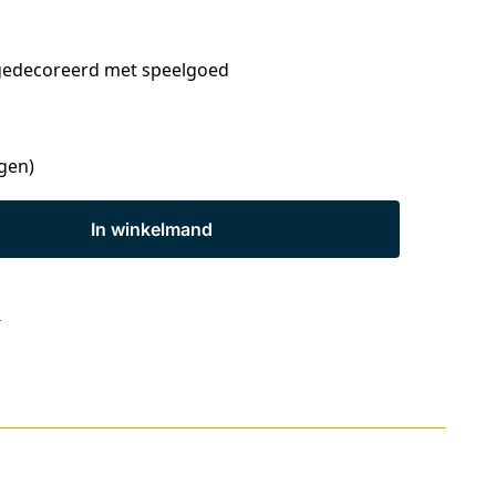
gedecoreerd met speelgoed
agen)
In winkelmand
s