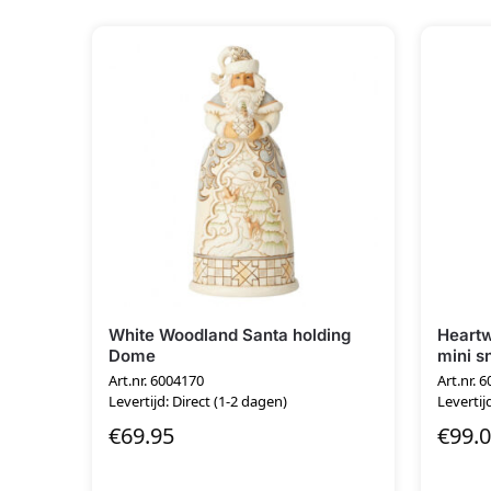
White Woodland Santa holding
Heartw
Dome
mini s
Art.nr. 6004170
Art.nr. 
Levertijd: Direct (1-2 dagen)
Levertij
€
69.95
€
99.