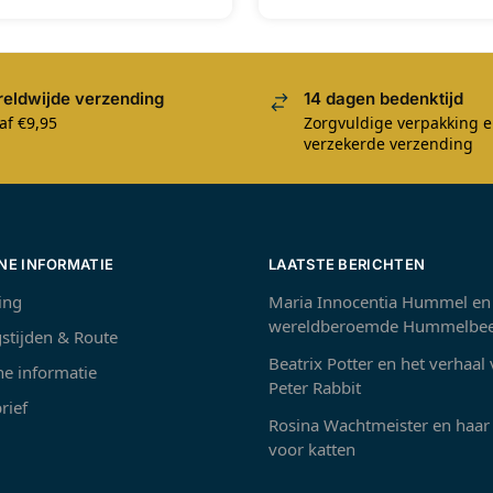
eldwijde verzending
14 dagen bedenktijd
af €9,95
Zorgvuldige verpakking 
verzekerde verzending
NE INFORMATIE
LAATSTE BERICHTEN
ing
Maria Innocentia Hummel en
wereldberoemde Hummelbee
stijden & Route
Beatrix Potter en het verhaal
e informatie
Peter Rabbit
rief
Rosina Wachtmeister en haar 
voor katten