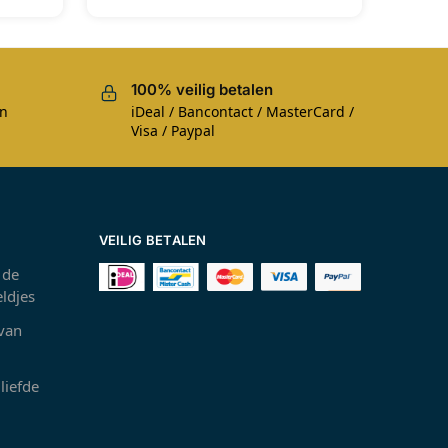
100% veilig betalen
en
iDeal / Bancontact / MasterCard /
Visa / Paypal
VEILIG BETALEN
 de
ldjes
 van
liefde