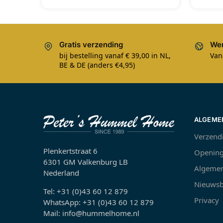
Gratis verzending
Wer
bij bestelling vanaf € 39,00 in NL,
Van
BE & DE (anders €4,95)
ALGEME
Verzend
Plenkertstraat 6
Opening
6301 GM Valkenburg LB
Algemen
Nederland
Nieuwsb
Tel: +31 (0)43 60 12 879
Privacy
WhatsApp: +31 (0)43 60 12 879
Mail: info@hummelhome.nl