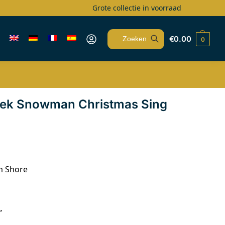
Grote collectie in voorraad
€
0.00
0
Zoeken
ek Snowman Christmas Sing
m Shore
”