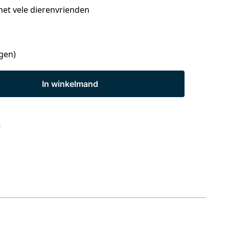
t vele dierenvrienden
agen)
In winkelmand
s