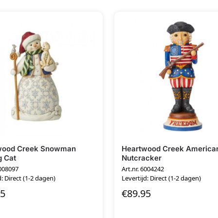
wood Creek Snowman
Heartwood Creek America
g Cat
Nutcracker
6008097
Art.nr. 6004242
d: Direct (1-2 dagen)
Levertijd: Direct (1-2 dagen)
95
€
89.95