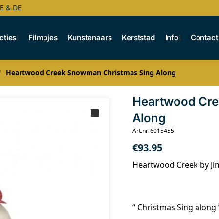
BE & DE
cties
Filmpjes
Kunstenaars
Kerststad
Info
Contact
Heartwood Creek Snowman Christmas Sing Along
/
Heartwood Cre
Along
Art.nr. 6015455
€
93.95
Heartwood Creek by Ji
“ Christmas Sing along 