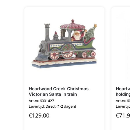
Heartwood Creek Christmas
Heart
Victorian Santa in train
holdin
Art.nr. 6001427
Art.nr. 
Levertijd: Direct (1-2 dagen)
Levertij
€
129.00
€
71.