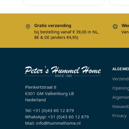
Gratis verzending
Wer
bij bestelling vanaf € 39,00 in NL,
Van
BE & DE (anders €4,95)
ALGEME
Verzend
Plenkertstraat 6
Opening
6301 GM Valkenburg LB
Algemen
Nederland
Nieuwsb
Tel: +31 (0)43 60 12 879
Privacy
WhatsApp: +31 (0)43 60 12 879
Mail: info@hummelhome.nl