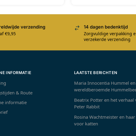
eldwijde verzending
14 dagen bedenktijd
af €9,95
Zorgvuldige verpakking 
verzekerde verzending
NE INFORMATIE
LAATSTE BERICHTEN
ing
Maria Innocentia Hummel en
wereldberoemde Hummelbee
stijden & Route
Beatrix Potter en het verhaal
e informatie
Peter Rabbit
rief
Rosina Wachtmeister en haar 
voor katten