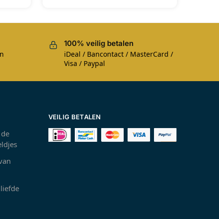
100% veilig betalen
en
iDeal / Bancontact / MasterCard /
Visa / Paypal
VEILIG BETALEN
 de
ldjes
 van
liefde