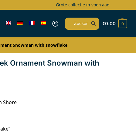
Grote collectie in voorraad
€
0.00
0
Zoeken
ament Snowman with snowflake
ek Ornament Snowman with
m Shore
lake”