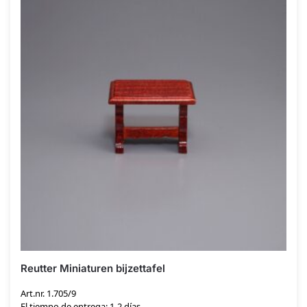
Reutter Miniaturen bijzettafel
Art.nr. 1.705/9
El tiempo de entrega: 1-2 días