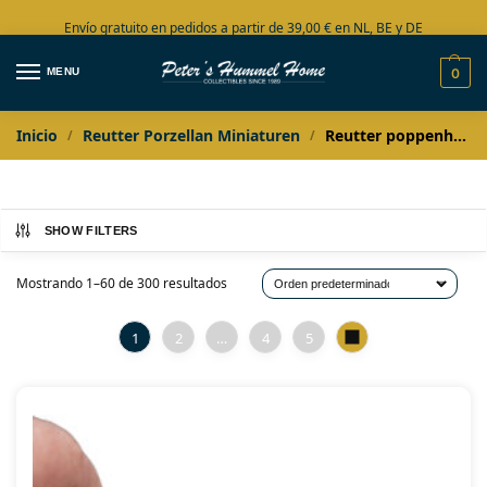
Envío gratuito en pedidos a partir de 39,00 € en NL, BE y DE
Amplia colección en stock
MENU
0
Inicio
Reutter Porzellan Miniaturen
Reutter poppenhuis miniaturen
/
/
SHOW FILTERS
Mostrando 1–60 de 300 resultados
1
2
…
4
5