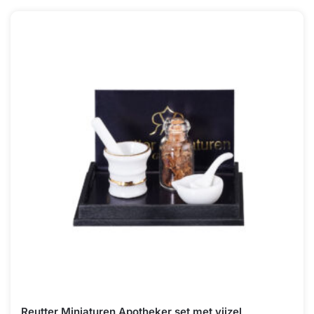
Reutter Miniaturen Apotheker set met vijzel