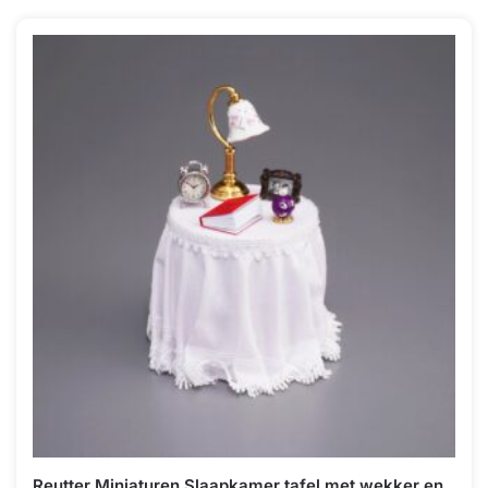
Reutter Miniaturen Slaapkamer tafel met wekker en