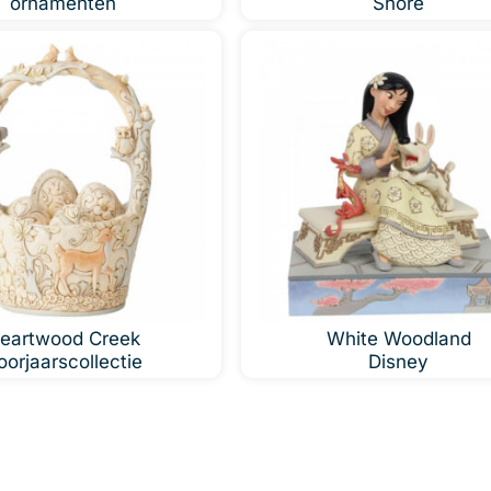
ornamenten
Shore
eartwood Creek
White Woodland
oorjaarscollectie
Disney