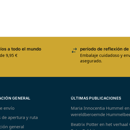
íos a todo el mundo
período de reflexión de 
de 9,95 €
Embalaje cuidadoso y env
asegurado.
ACIÓN GENERAL
ÚLTIMAS PUBLICACIONES
de envío
Maria Innocentia Hummel en
wereldberoemde Hummelbee
 de apertura y ruta
Beatrix Potter en het verhaal
ción general