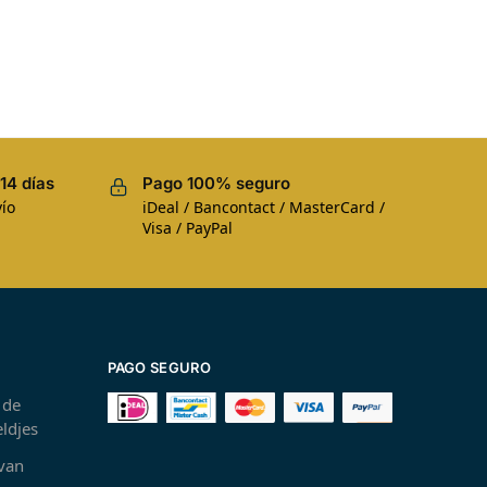
14 días
Pago 100% seguro
ío
iDeal / Bancontact / MasterCard /
Visa / PayPal
PAGO SEGURO
 de
ldjes
 van