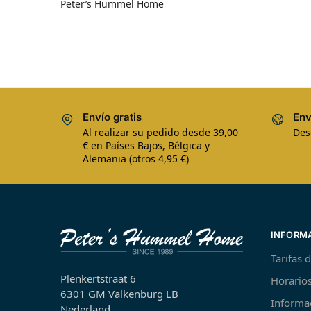
Peter’s Hummel Home
Envío gratis
Env
Al realizar su pedido desde 39,00
Des
€ en Países Bajos, Bélgica y
Alemania (otros 4,95 €)
INFORM
Tarifas 
Plenkertstraat 6
Horarios
6301 GM Valkenburg LB
Informa
Nederland