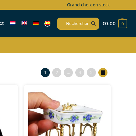
Grand choix en stock
ct
€
0.00
0
Recherche
1
2
…
4
5