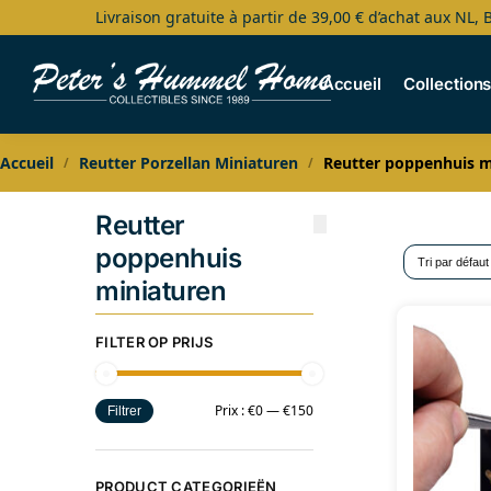
Livraison gratuite à partir de 39,00 € d’achat aux NL, 
Search
Accueil
Collection
Accueil
Reutter Porzellan Miniaturen
Reutter poppenhuis m
/
/
Reutter
poppenhuis
miniaturen
FILTER OP PRIJS
Prix :
€0
—
€150
Filtrer
PRODUCT CATEGORIEËN