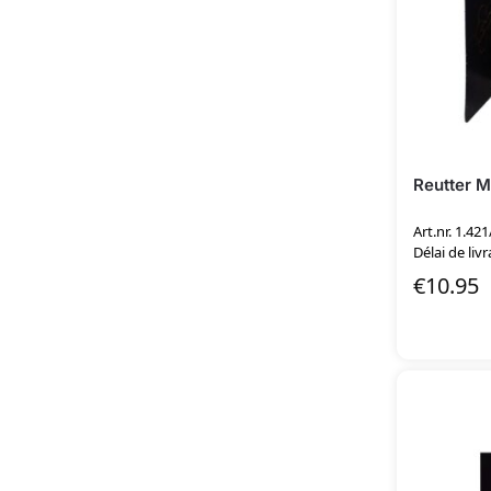
Reutter Mi
Art.nr. 1.421
Délai de livr
€
10.95