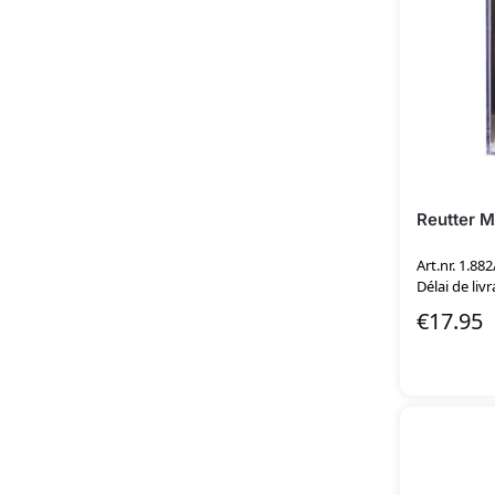
Reutter M
Art.nr. 1.882
Délai de livr
€
17.95