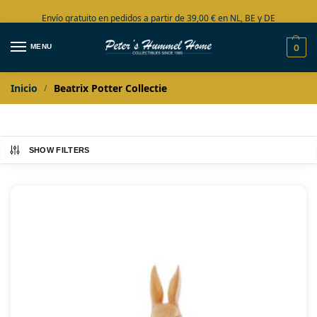
Envío gratuito en pedidos a partir de 39,00 € en NL, BE y DE
Amplia colección en stock
MENU
0
Inicio
Beatrix Potter Collectie
/
SHOW FILTERS