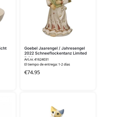
icht
Goebel Jaarengel / Jahresengel
2022 Schneeflockentanz Limited
Edition
Art.nr. 41624031
El tiempo de entrega: 1-2 días
€
74.95