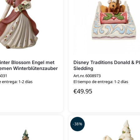
inter Blossom Engel met
Disney Traditions Donald & P
oemen Winterblütenzauber
Sledding
6031
Art.nr. 6008973
 entrega: 1-2 días
El tiempo de entrega: 1-2 días
€
49.95
-38%