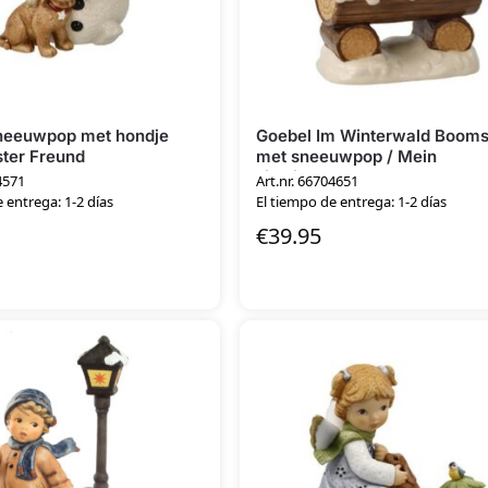
neeuwpop met hondje
Goebel Im Winterwald Boom
ster Freund
met sneeuwpop / Mein
Lieblingsplatz
4571
Art.nr. 66704651
 entrega: 1-2 días
El tiempo de entrega: 1-2 días
€
39.95