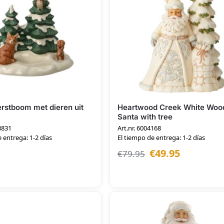
rstboom met dieren uit
Heartwood Creek White Woo
Santa with tree
3831
Art.nr. 6004168
 entrega: 1-2 días
El tiempo de entrega: 1-2 días
€
49.95
€
79.95