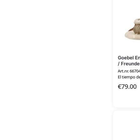
Goebel En
/ Freund
Art.nr. 6670
El tiempo de
€
79.00