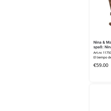
Nina & M
spaß: Nin
Limited Ed
Art.nr. 1175
El tiempo de
€
59.00