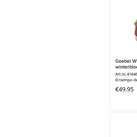
Goebel W
winterbl
Art.nr. 4164
El tiempo de
€
49.95