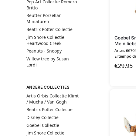
Pop Art Collectie Romero
Britto
Reutter Porzellan
Miniaturen
Beatrix Potter Collectie
Jim Shore Collectie
Goebel S
Heartwood Creek
Mein lieb
Art.nr. 6670
Peanuts - Snoopy
El tiempo de
Willow tree by Susan
€
29.95
Lordi
ANDERE COLLECTIES
Artis Orbis Collectie Klimt
/ Mucha / Van Gogh
Beatrix Potter Collectie
Disney Collectie
Goebel Collectie
Jim Shore Collectie