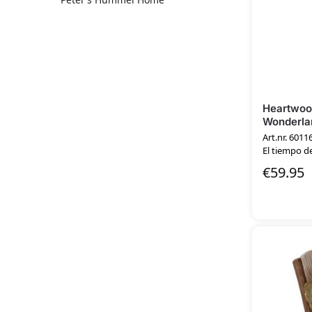
Heartwo
Wonderlan
Art.nr. 6011
El tiempo de
€
59.95