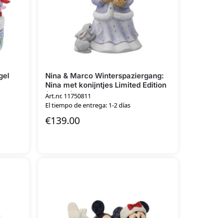
gel
Nina & Marco Winterspaziergang:
Nina met konijntjes Limited Edition
( groot )
Art.nr. 11750811
El tiempo de entrega: 1-2 días
€
139.00