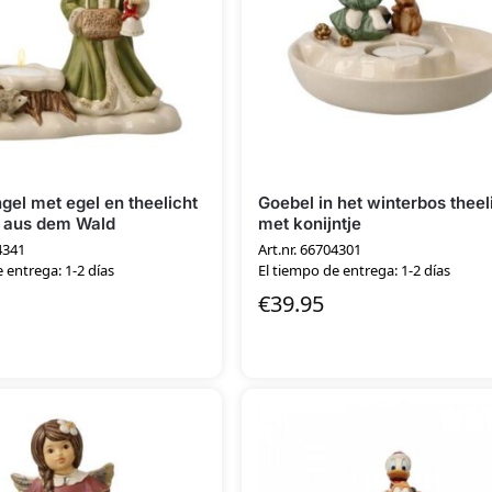
gel met egel en theelicht
Goebel in het winterbos theel
e aus dem Wald
met konijntje
4341
Art.nr. 66704301
 entrega: 1-2 días
El tiempo de entrega: 1-2 días
€
39.95