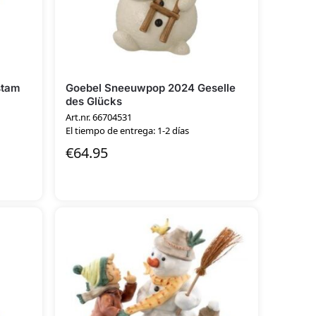
stam
Goebel Sneeuwpop 2024 Geselle
des Glücks
Art.nr. 66704531
El tiempo de entrega: 1-2 días
€
64.95