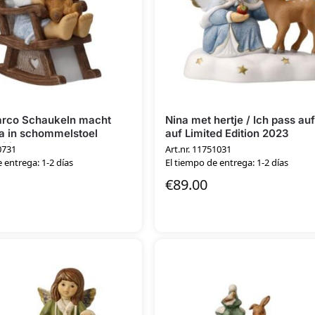
arco Schaukeln macht
Nina met hertje / Ich pass auf
a in schommelstoel
auf Limited Edition 2023
ition
0731
Art.nr. 11751031
 entrega: 1-2 días
El tiempo de entrega: 1-2 días
€
89.00