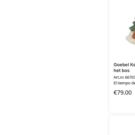
Goebel Ke
het bos
Art.nr. 6670
El tiempo de
€
79.00