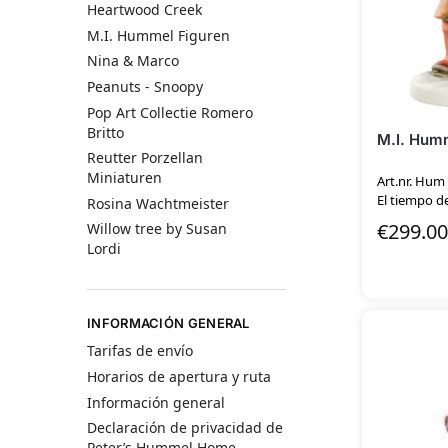
Heartwood Creek
M.I. Hummel Figuren
Nina & Marco
Peanuts - Snoopy
Pop Art Collectie Romero
Britto
M.I. Humm
Reutter Porzellan
Miniaturen
Art.nr. Hum
El tiempo de
Rosina Wachtmeister
€
299.00
Willow tree by Susan
Lordi
INFORMACIÓN GENERAL
Tarifas de envío
Horarios de apertura y ruta
Información general
Declaración de privacidad de
Peter’s Hummel Home