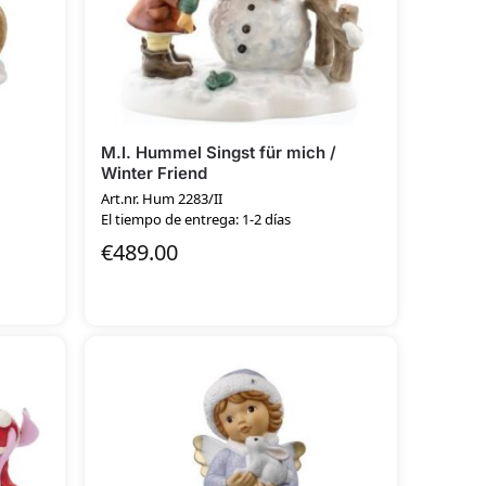
M.I. Hummel Singst für mich /
Winter Friend
Art.nr. Hum 2283/II
El tiempo de entrega: 1-2 días
€
489.00