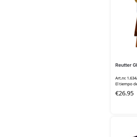
Reutter G
Art.nr. 1.634
El tiempo de
€
26.95