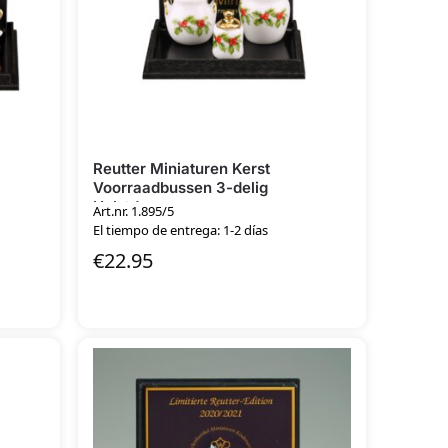
Reutter Miniaturen Kerst
Voorraadbussen 3-delig
Hulstdecor
Art.nr. 1.895/5
El tiempo de entrega: 1-2 días
€
22.95