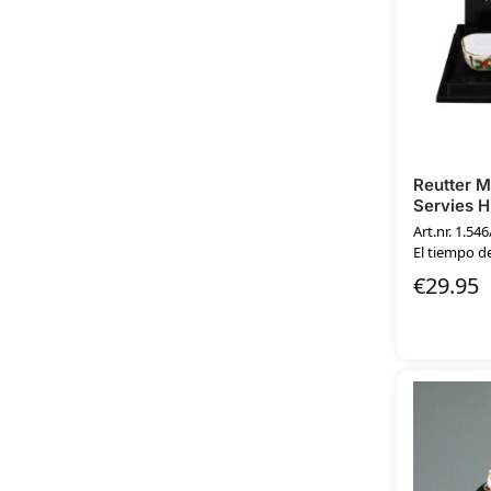
Reutter M
Servies H
Art.nr. 1.546
El tiempo de
€
29.95