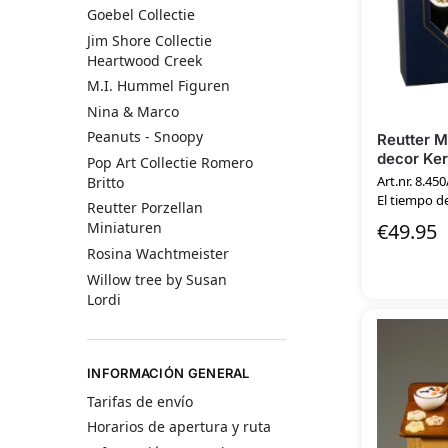
Goebel Collectie
Jim Shore Collectie
Heartwood Creek
M.I. Hummel Figuren
Nina & Marco
Peanuts - Snoopy
Reutter M
decor Ke
Pop Art Collectie Romero
Art.nr. 8.450
Britto
El tiempo de
Reutter Porzellan
€
49.95
Miniaturen
Rosina Wachtmeister
Willow tree by Susan
Lordi
INFORMACIÓN GENERAL
Tarifas de envío
Horarios de apertura y ruta