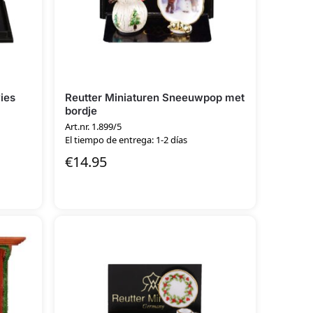
vies
Reutter Miniaturen Sneeuwpop met
bordje
Art.nr. 1.899/5
El tiempo de entrega: 1-2 días
€
14.95