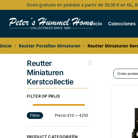
Envío gratuito en pedidos a partir de 39,00 € en NL, B
Search
Inicio
Colecciones
Inicio
Reutter Porzellan Miniaturen
Reutter Miniaturen Kers
/
/
Reutter
Miniaturen
Kerstcollectie
FILTER OP PRIJS
Precio:
€10
—
€250
Filtrar
PRODUCT CATEGORIEËN