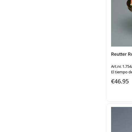
Reutter R
Art.nr. 1.754
El tiempo d
€
46.95