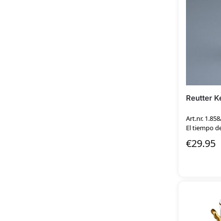
Reutter K
Art.nr. 1.858
El tiempo de
€
29.95