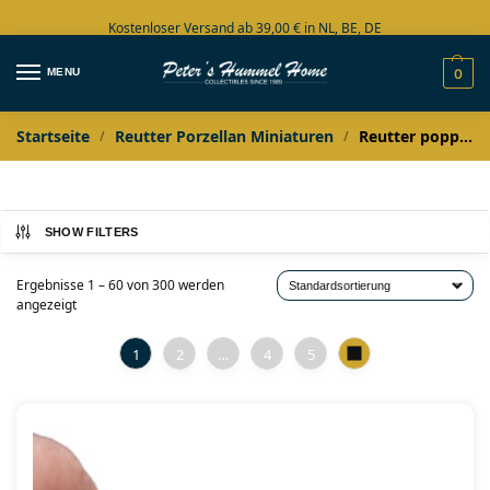
Kostenloser Versand ab 39,00 € in NL, BE, DE
Große Auswahl auf Lager
MENU
0
Startseite
Reutter Porzellan Miniaturen
Reutter poppenhuis miniaturen
/
/
SHOW FILTERS
Ergebnisse 1 – 60 von 300 werden
angezeigt
1
2
…
4
5