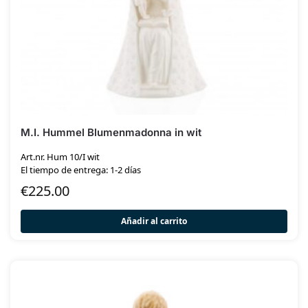
M.I. Hummel Blumenmadonna in wit
Art.nr. Hum 10/I wit
El tiempo de entrega: 1-2 días
€
225.00
Añadir al carrito