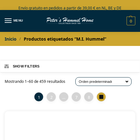
Envío gratuito en pedidos a partir de 39,00 € en NL, BE y DE
Amplia colección en stock
MENU
0
Inicio
Productos etiquetados “M.I. Hummel”
/
SHOW FILTERS
Mostrando 1–60 de 459 resultados
1
2
…
7
8