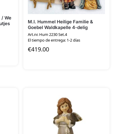
 / We
M.I. Hummel Heilige Familie &
utjes
Goebel Waldkapelle 4-delig
Art.nr. Hum 2230 Set.4
El tiempo de entrega: 1-2 días
€
419.00