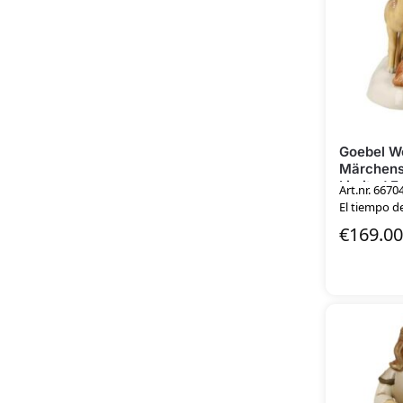
Goebel W
Märchens
Limited E
Art.nr. 6670
El tiempo de
€
169.00