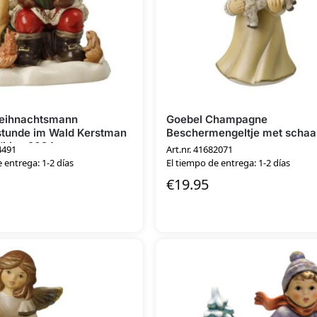
eihnachtsmann
Goebel Champagne
tunde im Wald Kerstman
Beschermengeltje met schaa
dition 2024
4491
Art.nr. 41682071
 entrega: 1-2 días
El tiempo de entrega: 1-2 días
€
19.95