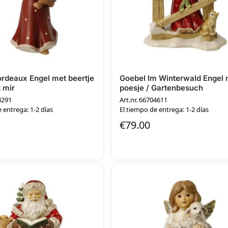
rdeaux Engel met beertje
Goebel Im Winterwald Engel 
t mir
poesje / Gartenbesuch
4291
Art.nr. 66704611
 entrega: 1-2 días
El tiempo de entrega: 1-2 días
€
79.00