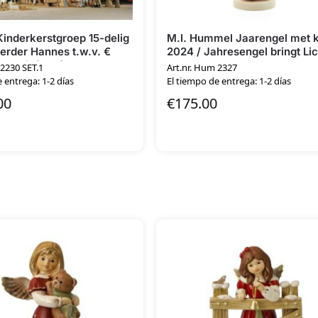
inderkerstgroep 15-delig
M.I. Hummel Jaarengel met 
rder Hannes t.w.v. €
2024 / Jahresengel bringt Lic
clusief stal)
 2230 SET.1
Art.nr. Hum 2327
 entrega: 1-2 días
El tiempo de entrega: 1-2 días
00
€
175.00