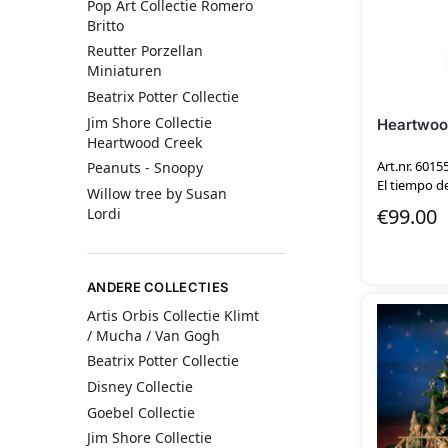
Pop Art Collectie Romero
Britto
Reutter Porzellan
Miniaturen
Beatrix Potter Collectie
Jim Shore Collectie
Heartwood
Heartwood Creek
Art.nr. 6015
Peanuts - Snoopy
El tiempo de
Willow tree by Susan
€
99.00
Lordi
ANDERE COLLECTIES
Artis Orbis Collectie Klimt
/ Mucha / Van Gogh
Beatrix Potter Collectie
Disney Collectie
Goebel Collectie
Jim Shore Collectie