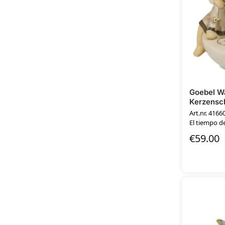
Goebel Wa
Kerzensch
Art.nr. 4166
El tiempo de
€
59.00