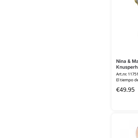
Nina & M
Knusperhä
peperkoe
Art.nr. 1175
El tiempo de
€
49.95