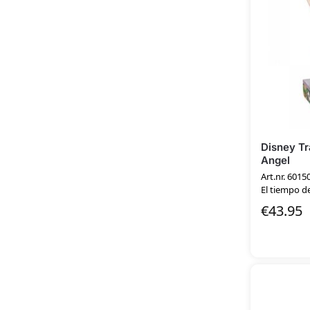
Disney Tr
Angel
Art.nr. 6015
El tiempo de
€
43.95