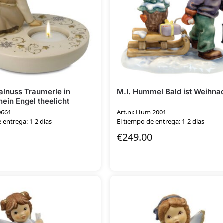
lnuss Traumerle in
M.I. Hummel Bald ist Weihna
ein Engel theelicht
0661
Art.nr. Hum 2001
 entrega: 1-2 días
El tiempo de entrega: 1-2 días
€
249.00