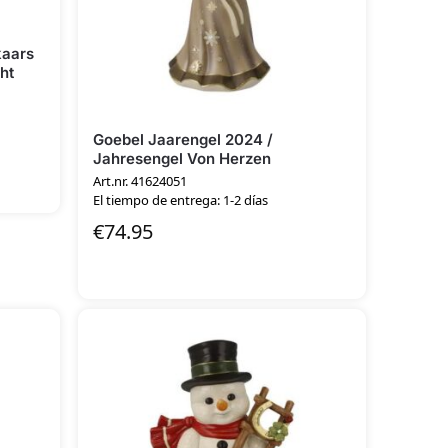
kaars
ht
Goebel Jaarengel 2024 /
Jahresengel Von Herzen
Art.nr. 41624051
El tiempo de entrega: 1-2 días
€
74.95