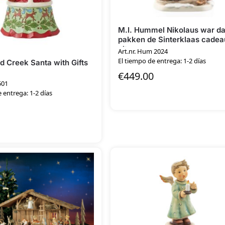
M.I. Hummel Nikolaus war da
pakken de Sinterklaas cadea
uit
Art.nr. Hum 2024
El tiempo de entrega: 1-2 días
 Creek Santa with Gifts
€
449.00
501
 entrega: 1-2 días