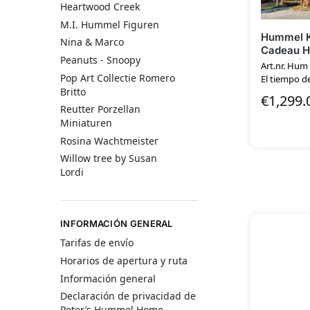
Heartwood Creek
M.I. Hummel Figuren
Hummel K
Nina & Marco
Cadeau He
Peanuts - Snoopy
125,00 (ex
Art.nr. Hum
Pop Art Collectie Romero
El tiempo de
Britto
€
1,299.
Reutter Porzellan
Miniaturen
Rosina Wachtmeister
Willow tree by Susan
Lordi
INFORMACIÓN GENERAL
Tarifas de envío
Horarios de apertura y ruta
Información general
Declaración de privacidad de
Peter’s Hummel Home