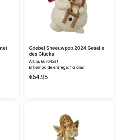
met
Goebel Sneeuwpop 2024 Geselle
des Glücks
Art.nr. 66704531
El tiempo de entrega: 1-2 días
€
64.95