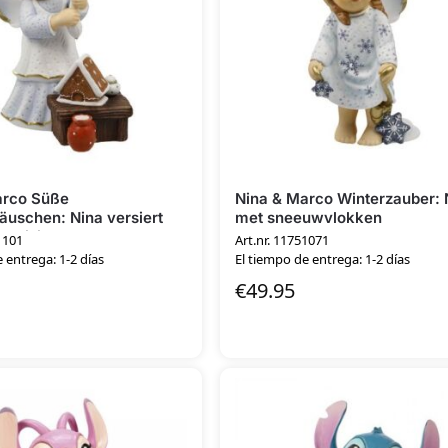
arco Süße
Nina & Marco Winterzauber: 
uschen: Nina versiert
met sneeuwvlokken
khuisje
1101
Art.nr. 11751071
 entrega: 1-2 días
El tiempo de entrega: 1-2 días
€
49.95