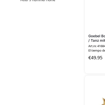
Goebel Bo
/ Tanz mi
Art.nr. 4168
El tiempo de
€
49.95