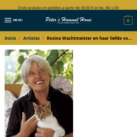
Envío gratuito en pedidos a partir de 39,00 € en NL, BE y DE
Amplia colección en stock
MENU
0
Inicio
Artistas
Rosina Wachtmeister en haar liefde voor katten
/
/