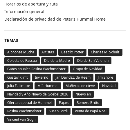
Horarios de apertura y ruta
Información general
Declaración de privacidad de Peter’s Hummel Home
TEMAS
Alphonse Mucha
Artistas
Beatrix Potter
Charles M. Schulz
Colecta de Pascua
Día de la Madre
Día de San Valentín
Gatos anuales Rosina Wachtmeister
Grupo de Navidad
Gustav Klimt
Invierno
Jan Davidsz. de Heem
Jim Shore
Julia E. Limpke
M.I. Hummel
Muñecos de nieve
Navidad
Navidad y Año Nuevo de Goebel 2026
Nuevo en
Oferta especial de Hummel
Pájaro
Romero Britto
Rosina Wachtmeister
Susan Lordi
Venta de Papá Noel
Vincent van Gogh