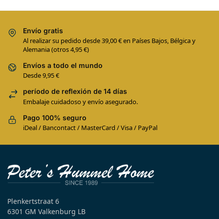
Envío gratis
Al realizar su pedido desde 39,00 € en Países Bajos, Bélgica y
Alemania (otros 4,95 €)
Envíos a todo el mundo
Desde 9,95 €
período de reflexión de 14 días
Embalaje cuidadoso y envío asegurado.
Pago 100% seguro
iDeal / Bancontact / MasterCard / Visa / PayPal
Plenkertstraat 6
6301 GM Valkenburg LB