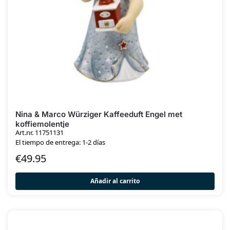
Nina & Marco Würziger Kaffeeduft Engel met
koffiemolentje
Art.nr. 11751131
El tiempo de entrega: 1-2 días
€
49.95
Añadir al carrito