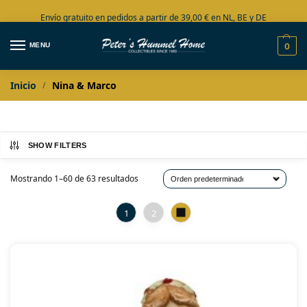
Envío gratuito en pedidos a partir de 39,00 € en NL, BE y DE
Amplia colección en stock
MENU
0
Inicio
Nina & Marco
/
SHOW FILTERS
Mostrando 1–60 de 63 resultados
1
2