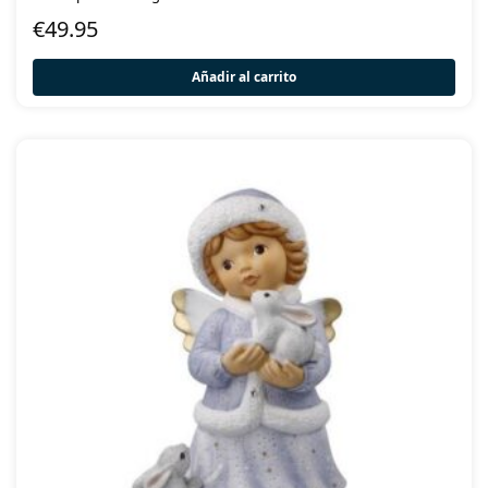
€
49.95
Añadir al carrito