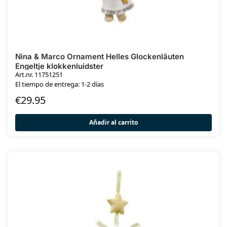
Nina & Marco Ornament Helles Glockenläuten
Engeltje klokkenluidster
Art.nr. 11751251
El tiempo de entrega: 1-2 días
€
29.95
Añadir al carrito