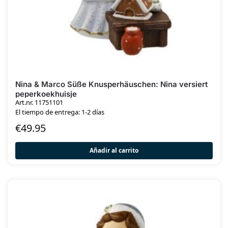
Nina & Marco Süße Knusperhäuschen: Nina versiert
peperkoekhuisje
Art.nr. 11751101
El tiempo de entrega: 1-2 días
€
49.95
Añadir al carrito