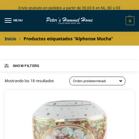
Envío gratuito en pedidos a partir de 39,00 € en NL, BE y DE
Amplia colección en stock
MENU
0
Inicio
Productos etiquetados “Alphonse Mucha”
/
SHOW FILTERS
Mostrando los 18 resultados