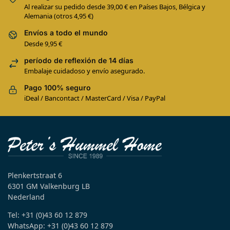
Al realizar su pedido desde 39,00 € en Países Bajos, Bélgica y
Alemania (otros 4,95 €)
Envíos a todo el mundo
Desde 9,95 €
período de reflexión de 14 días
Embalaje cuidadoso y envío asegurado.
Pago 100% seguro
iDeal / Bancontact / MasterCard / Visa / PayPal
Plenkertstraat 6
6301 GM Valkenburg LB
Nederland
Tel: +31 (0)43 60 12 879
WhatsApp: +31 (0)43 60 12 879