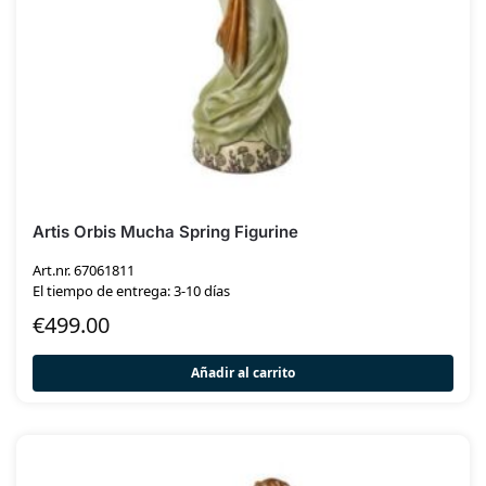
Artis Orbis Mucha Spring Figurine
Art.nr. 67061811
El tiempo de entrega: 3-10 días
€
499.00
Añadir al carrito