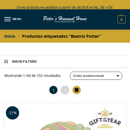
Envío gratuito en pedidos a partir de 39,00 € en NL, BE y DE
Amplia colección en stock
MENU
0
Inicio
Productos etiquetados “Beatrix Potter”
/
SHOW FILTERS
Mostrando 1–60 de 102 resultados
1
2
-21%