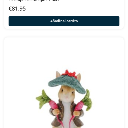
€
81.95
Añadir al carrito