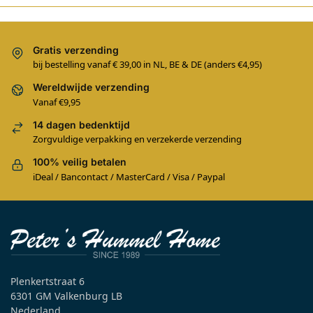
Gratis verzending
bij bestelling vanaf € 39,00 in NL, BE & DE (anders €4,95)
Wereldwijde verzending
Vanaf €9,95
14 dagen bedenktijd
Zorgvuldige verpakking en verzekerde verzending
100% veilig betalen
iDeal / Bancontact / MasterCard / Visa / Paypal
Plenkertstraat 6
6301 GM Valkenburg LB
Nederland