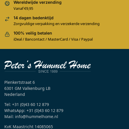
Wereldwijde verzending
Vanaf €9,95
14 dagen bedenktijd
Zorgvuldige verpakking en verzekerde verzending
100% veilig betalen
iDeal / Bancontact / MasterCard / Visa / Paypal
Plenkertstraat 6
6301 GM Valkenburg LB
Nederland
Tel: +31 (0)43 60 12 879
WhatsApp: +31 (0)43 60 12 879
Mail: info@hummelhome.nl
KvK Maastricht 14085065