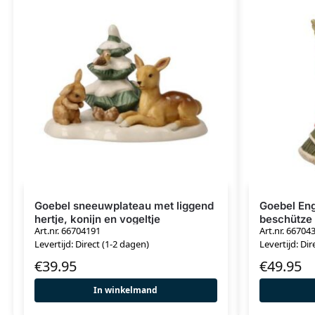
Goebel sneeuwplateau met liggend
Goebel Eng
hertje, konijn en vogeltje
beschütze 
Art.nr. 66704191
Art.nr. 66704
Levertijd: Direct (1-2 dagen)
Levertijd: Dir
€
39.95
€
49.95
In winkelmand