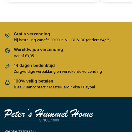
Gratis verzending
bij bestelling vanaf € 39,00 in NL, BE & DE (anders €4,95)
Wereldwijde verzending
Vanaf €9,95
14 dagen bedenktijd
Zorgvuldige verpakking en verzekerde verzending
100% veilig betalen
iDeal / Bancontact / MasterCard / Visa / Paypal
Plenkertstraat 6