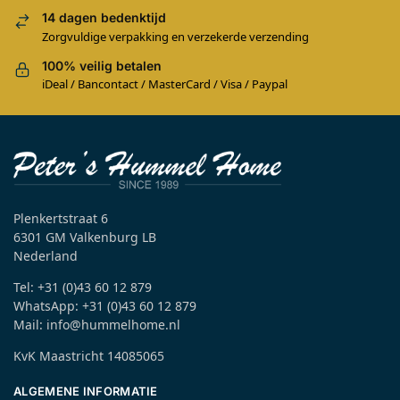
14 dagen bedenktijd
Zorgvuldige verpakking en verzekerde verzending
100% veilig betalen
iDeal / Bancontact / MasterCard / Visa / Paypal
Plenkertstraat 6
6301 GM Valkenburg LB
Nederland
Tel: +31 (0)43 60 12 879
WhatsApp: +31 (0)43 60 12 879
Mail: info@hummelhome.nl
KvK Maastricht 14085065
ALGEMENE INFORMATIE