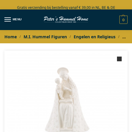
Gratis verzending bij bestelling vanaf € 39,00 in NL, BE & DE
Grote collectie in voorraad
MENU
0
Home
M.I. Hummel Figuren
Engelen en Religieus
M.I.
/
/
/