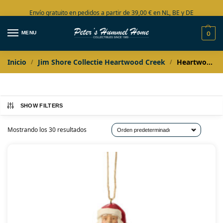
Envío gratuito en pedidos a partir de 39,00 € en NL, BE y DE
Amplia colección en stock
MENU
0
Inicio
Jim Shore Collectie Heartwood Creek
Heartwood Creek ornamenten
/
/
SHOW FILTERS
Mostrando los 30 resultados