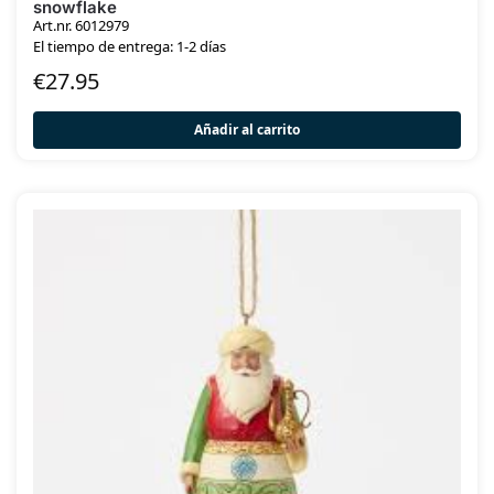
snowflake
Art.nr. 6012979
El tiempo de entrega: 1-2 días
€
27.95
Añadir al carrito