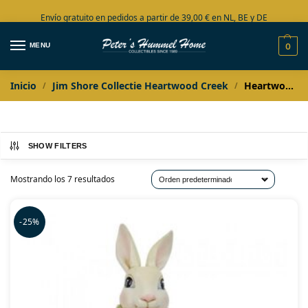
Envío gratuito en pedidos a partir de 39,00 € en NL, BE y DE
Amplia colección en stock
MENU
0
Inicio
Jim Shore Collectie Heartwood Creek
Heartwood Creek Voorjaarscollectie
/
/
SHOW FILTERS
Mostrando los 7 resultados
-25%