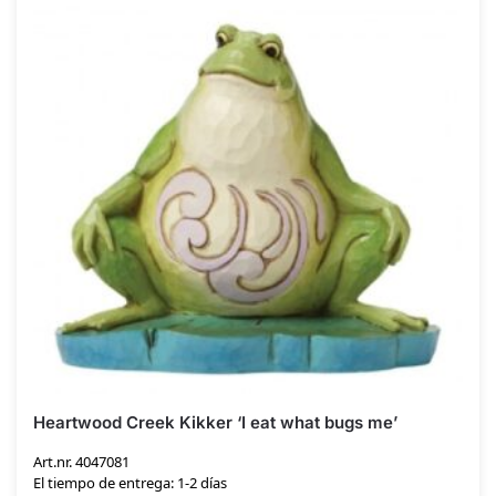
Heartwood Creek Kikker ‘I eat what bugs me’
Art.nr. 4047081
El tiempo de entrega: 1-2 días