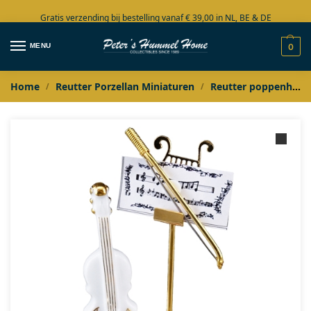
Gratis verzending bij bestelling vanaf € 39,00 in NL, BE & DE
Grote collectie in voorraad
MENU
0
Home
Reutter Porzellan Miniaturen
Reutter poppenhuis miniaturen
/
/