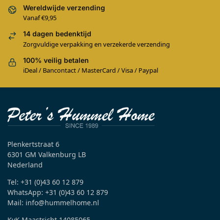
Wereldwijde verzending
Vanaf €9,95
14 dagen bedenktijd
Zorgvuldige verpakking en verzekerde verzending
100% veilig betalen
iDeal / Bancontact / MasterCard / Visa / Paypal
Plenkertstraat 6
6301 GM Valkenburg LB
Nederland
Tel: +31 (0)43 60 12 879
WhatsApp: +31 (0)43 60 12 879
Mail: info@hummelhome.nl
KvK Maastricht 14085065