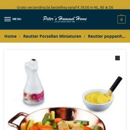
Gratis verzending bij bestelling vanaf € 39,00 in NL, BE & DE
Grote collectie in voorraad
MENU
0
Home
Reutter Porzellan Miniaturen
Reutter poppenhuis miniaturen
/
/