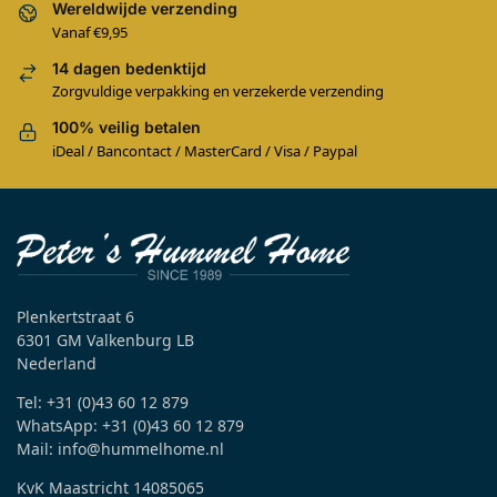
Wereldwijde verzending
Vanaf €9,95
14 dagen bedenktijd
Zorgvuldige verpakking en verzekerde verzending
100% veilig betalen
iDeal / Bancontact / MasterCard / Visa / Paypal
Plenkertstraat 6
6301 GM Valkenburg LB
Nederland
Tel: +31 (0)43 60 12 879
WhatsApp: +31 (0)43 60 12 879
Mail: info@hummelhome.nl
KvK Maastricht 14085065