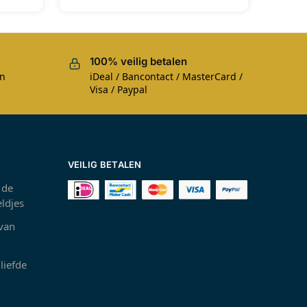
100% veilig betalen
en
iDeal / Bancontact / MasterCard /
Visa / Paypal
VEILIG BETALEN
 de
ldjes
 van
liefde