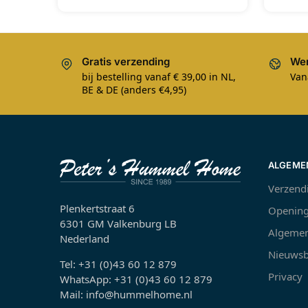
Gratis verzending
Wer
bij bestelling vanaf € 39,00 in NL,
Van
BE & DE (anders €4,95)
ALGEME
Verzend
Plenkertstraat 6
Opening
6301 GM Valkenburg LB
Algemen
Nederland
Nieuwsb
Tel: +31 (0)43 60 12 879
Privacy
WhatsApp: +31 (0)43 60 12 879
Mail: info@hummelhome.nl