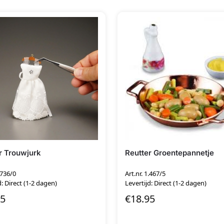
r Trouwjurk
Reutter Groentepannetje
.736/0
Art.nr. 1.467/5
d: Direct (1-2 dagen)
Levertijd: Direct (1-2 dagen)
95
€
18.95