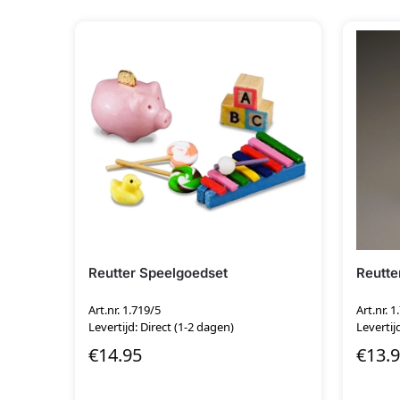
Reutter Speelgoedset
Reutte
Art.nr. 1.719/5
Art.nr. 1
Levertijd: Direct (1-2 dagen)
Levertij
€
14.95
€
13.