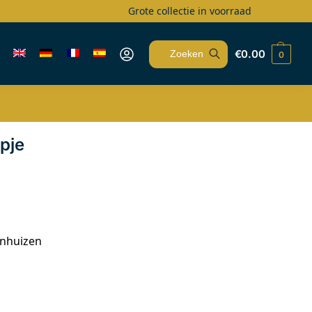
Grote collectie in voorraad
€
0.00
0
Zoeken
pje
enhuizen