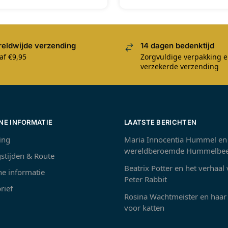
eldwijde verzending
14 dagen bedenktijd
af €9,95
Zorgvuldige verpakking 
verzekerde verzending
NE INFORMATIE
LAATSTE BERICHTEN
ing
Maria Innocentia Hummel en
wereldberoemde Hummelbee
stijden & Route
Beatrix Potter en het verhaal
e informatie
Peter Rabbit
rief
Rosina Wachtmeister en haar 
voor katten