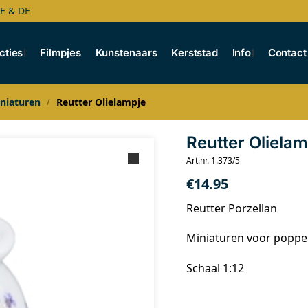
BE & DE
cties
Filmpjes
Kunstenaars
Kerststad
Info
Contact
niaturen
Reutter Olielampje
/
Reutter Olielam
Art.nr. 1.373/5
€
14.95
Reutter Porzellan
Miniaturen voor popp
Schaal 1:12