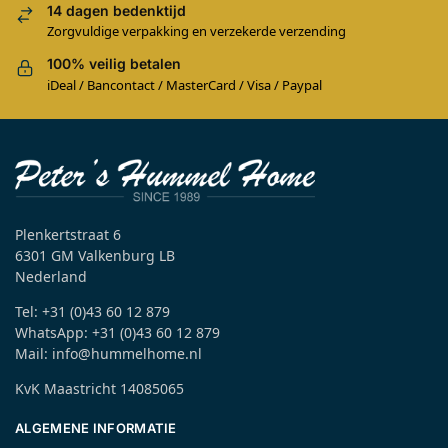
14 dagen bedenktijd
Zorgvuldige verpakking en verzekerde verzending
100% veilig betalen
iDeal / Bancontact / MasterCard / Visa / Paypal
Plenkertstraat 6
6301 GM Valkenburg LB
Nederland
Tel: +31 (0)43 60 12 879
WhatsApp: +31 (0)43 60 12 879
Mail: info@hummelhome.nl
KvK Maastricht 14085065
ALGEMENE INFORMATIE