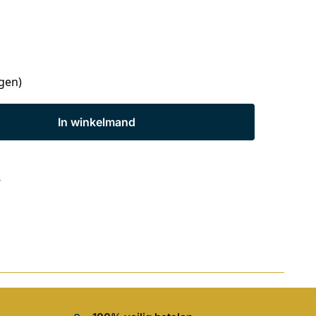
agen)
In winkelmand
s