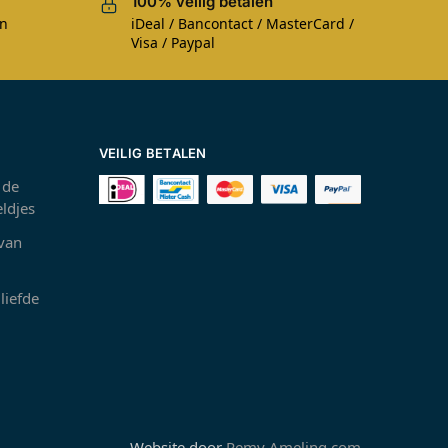
100% veilig betalen
en
iDeal / Bancontact / MasterCard /
Visa / Paypal
VEILIG BETALEN
 de
ldjes
 van
liefde
Website door
Remy Ameling.com