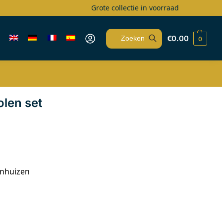
Grote collectie in voorraad
€
0.00
0
Zoeken
olen set
enhuizen