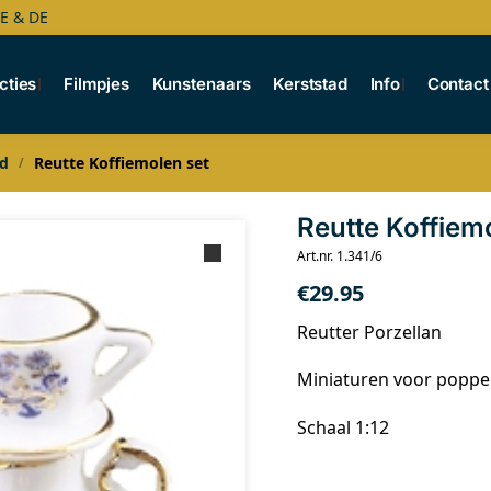
BE & DE
cties
Filmpjes
Kunstenaars
Kerststad
Info
Contact
ld
Reutte Koffiemolen set
/
Reutte Koffiem
Art.nr. 1.341/6
€
29.95
Reutter Porzellan
Miniaturen voor popp
Schaal 1:12