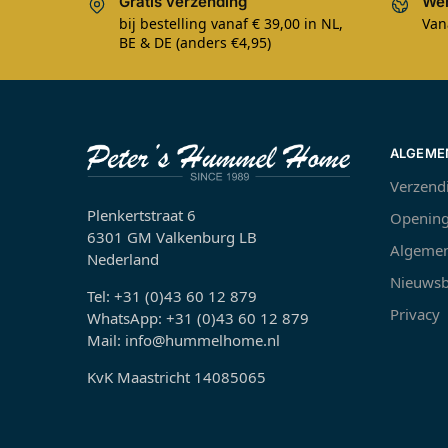
Gratis verzending
Wer
bij bestelling vanaf € 39,00 in NL,
Van
BE & DE (anders €4,95)
ALGEME
Verzend
Plenkertstraat 6
Opening
6301 GM Valkenburg LB
Algemen
Nederland
Nieuwsb
Tel: +31 (0)43 60 12 879
Privacy
WhatsApp: +31 (0)43 60 12 879
Mail: info@hummelhome.nl
KvK Maastricht 14085065