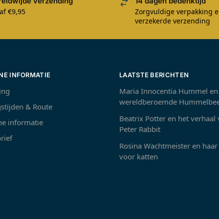
eldwijde verzending
14 dagen bedenktijd
af €9,95
Zorgvuldige verpakking 
verzekerde verzending
NE INFORMATIE
LAATSTE BERICHTEN
ing
Maria Innocentia Hummel en
wereldberoemde Hummelbee
stijden & Route
Beatrix Potter en het verhaal
e informatie
Peter Rabbit
rief
Rosina Wachtmeister en haar 
voor katten