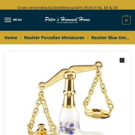
Gratis verzending bij bestelling vanaf € 39,00 in NL, BE & DE
Grote collectie in voorraad
MENU
0
Home
Reutter Porzellan Miniaturen
Reutter Blue Onion Gold
/
/