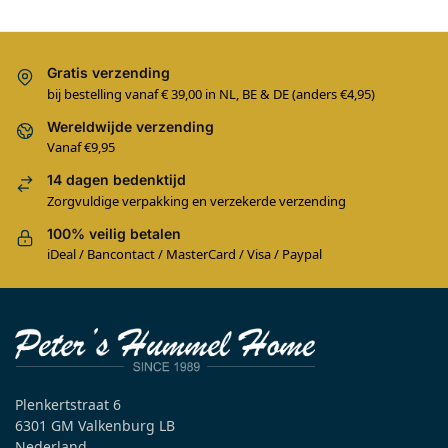
Gratis verzending
bij bestelling vanaf € 39,00 in NL, BE & DE (anders €4,95)
Wereldwijde verzending
Vanaf €9,95
14 dagen bedenktijd
Zorgvuldige verpakking en verzekerde verzending
100% veilig betalen
iDeal / Bancontact / MasterCard / Visa / Paypal
Plenkertstraat 6
6301 GM Valkenburg LB
Nederland