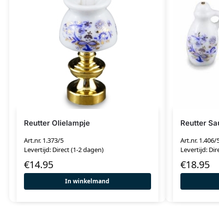
Reutter Olielampje
Reutter S
Art.nr. 1.373/5
Art.nr. 1.406/
Levertijd: Direct (1-2 dagen)
Levertijd: Dir
€
14.95
€
18.95
In winkelmand