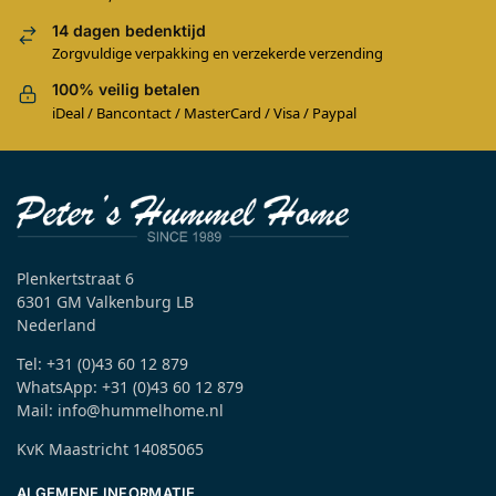
14 dagen bedenktijd
Zorgvuldige verpakking en verzekerde verzending
100% veilig betalen
iDeal / Bancontact / MasterCard / Visa / Paypal
Plenkertstraat 6
6301 GM Valkenburg LB
Nederland
Tel: +31 (0)43 60 12 879
WhatsApp: +31 (0)43 60 12 879
Mail: info@hummelhome.nl
KvK Maastricht 14085065
ALGEMENE INFORMATIE