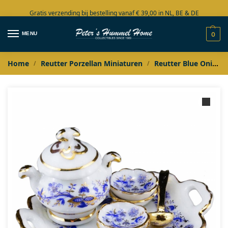
Gratis verzending bij bestelling vanaf € 39,00 in NL, BE & DE
Grote collectie in voorraad
MENU
0
Home
Reutter Porzellan Miniaturen
Reutter Blue Onion Gold
/
/