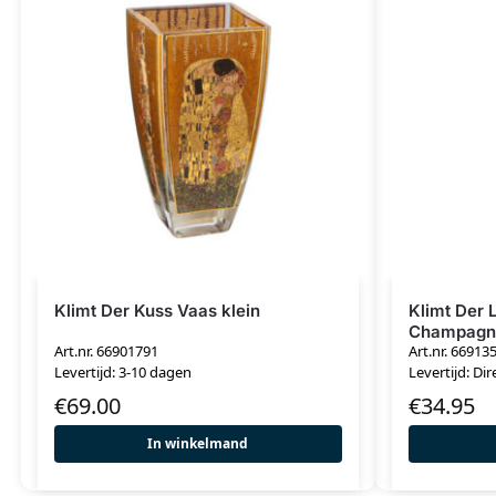
Klimt Der Kuss Vaas klein
Klimt Der
Champagn
Art.nr. 66901791
Art.nr. 66913
Levertijd: 3-10 dagen
Levertijd: Dir
€
69.00
€
34.95
In winkelmand