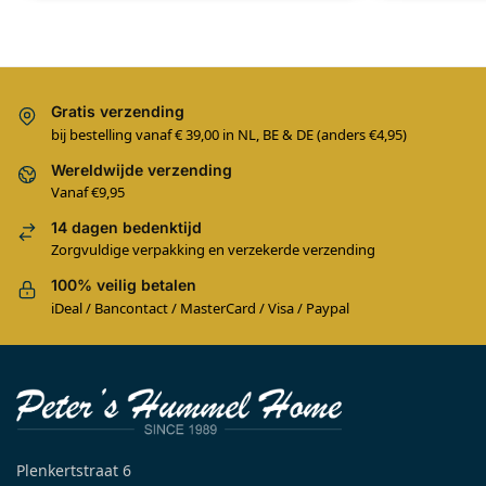
Gratis verzending
bij bestelling vanaf € 39,00 in NL, BE & DE (anders €4,95)
Wereldwijde verzending
Vanaf €9,95
14 dagen bedenktijd
Zorgvuldige verpakking en verzekerde verzending
100% veilig betalen
iDeal / Bancontact / MasterCard / Visa / Paypal
Plenkertstraat 6