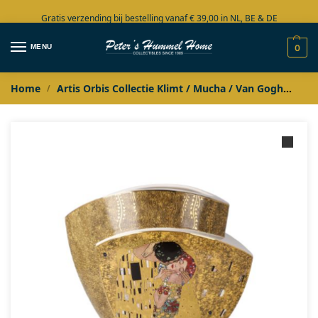
Gratis verzending bij bestelling vanaf € 39,00 in NL, BE & DE
Grote collectie in voorraad
MENU
0
Home
Artis Orbis Collectie Klimt / Mucha / Van Gogh
Jug
/