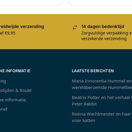
eldwijde verzending
14 dagen bedenktijd
af €9,95
Zorgvuldige verpakking 
verzekerde verzending
NE INFORMATIE
LAATSTE BERICHTEN
ing
Maria Innocentia Hummel en
wereldberoemde Hummelbee
stijden & Route
Beatrix Potter en het verhaal
e informatie
Peter Rabbit
rief
Rosina Wachtmeister en haar 
voor katten