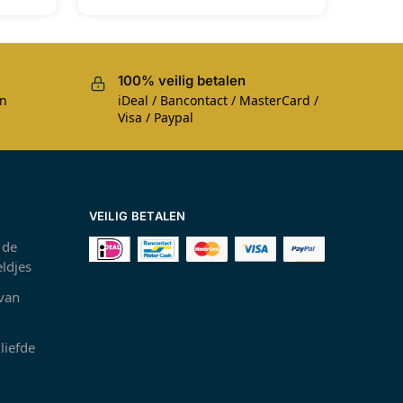
100% veilig betalen
en
iDeal / Bancontact / MasterCard /
Visa / Paypal
VEILIG BETALEN
 de
ldjes
 van
liefde