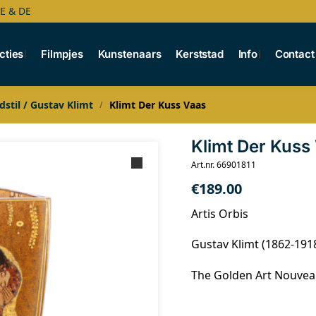
BE & DE
cties
Filmpjes
Kunstenaars
Kerststad
Info
Contact
dstil / Gustav Klimt
Klimt Der Kuss Vaas
/
Klimt Der Kuss
Art.nr. 66901811
€
189.00
Artis Orbis
Gustav Klimt (1862-191
The Golden Art Nouve