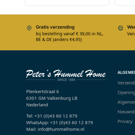
Gratis verzending
Wer
bij bestelling vanaf € 39,00 in NL,
Van
BE & DE (anders €4,95)
ALGEME
Verzend
Plenkertstraat 6
Opening
6301 GM Valkenburg LB
Algemen
Nederland
Nieuwsb
Tel: +31 (0)43 60 12 879
Privacy
WhatsApp: +31 (0)43 60 12 879
Mail: info@hummelhome.nl