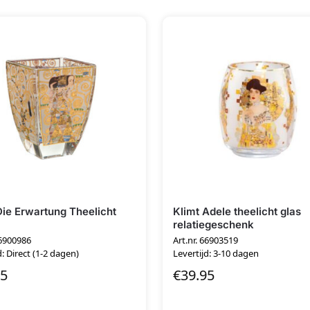
Die Erwartung Theelicht
Klimt Adele theelicht glas
relatiegeschenk
66900986
Art.nr. 66903519
d: Direct (1-2 dagen)
Levertijd: 3-10 dagen
95
€
39.95