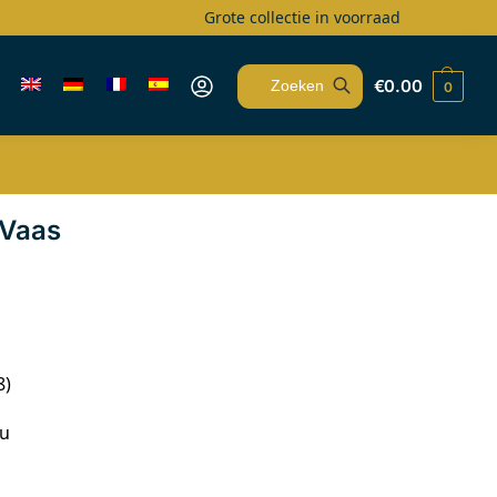
Grote collectie in voorraad
€
0.00
0
Zoeken
 Vaas
8)
au