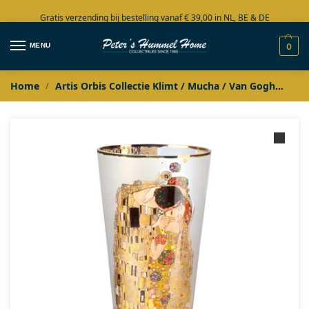
Gratis verzending bij bestelling vanaf € 39,00 in NL, BE & DE
Grote collectie in voorraad
MENU
0
Home
Artis Orbis Collectie Klimt / Mucha / Van Gogh
Art
/