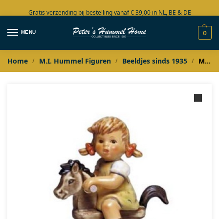
Gratis verzending bij bestelling vanaf € 39,00 in NL, BE & DE
Grote collectie in voorraad
MENU
0
Home
M.I. Hummel Figuren
Beeldjes sinds 1935
M.I. Hummel Kann schon reiten / Cowboy Coral
/
/
/