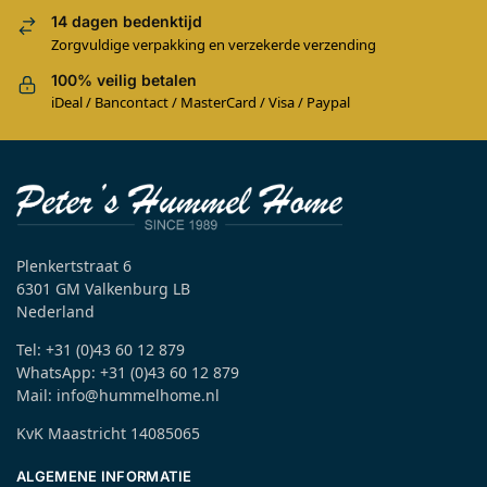
14 dagen bedenktijd
Zorgvuldige verpakking en verzekerde verzending
100% veilig betalen
iDeal / Bancontact / MasterCard / Visa / Paypal
Plenkertstraat 6
6301 GM Valkenburg LB
Nederland
Tel: +31 (0)43 60 12 879
WhatsApp: +31 (0)43 60 12 879
Mail: info@hummelhome.nl
KvK Maastricht 14085065
ALGEMENE INFORMATIE