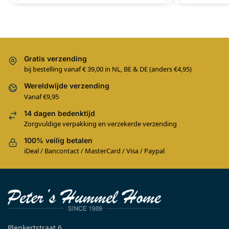
Gratis verzending
bij bestelling vanaf € 39,00 in NL, BE & DE (anders €4,95)
Wereldwijde verzending
Vanaf €9,95
14 dagen bedenktijd
Zorgvuldige verpakking en verzekerde verzending
100% veilig betalen
iDeal / Bancontact / MasterCard / Visa / Paypal
Plenkertstraat 6