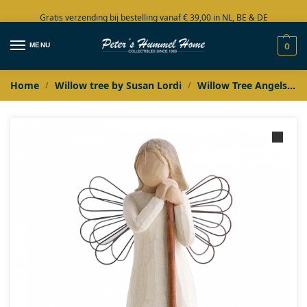
Gratis verzending bij bestelling vanaf € 39,00 in NL, BE & DE
Grote collectie in voorraad
MENU
0
Home
Willow tree by Susan Lordi
Willow Tree Angels
/
/