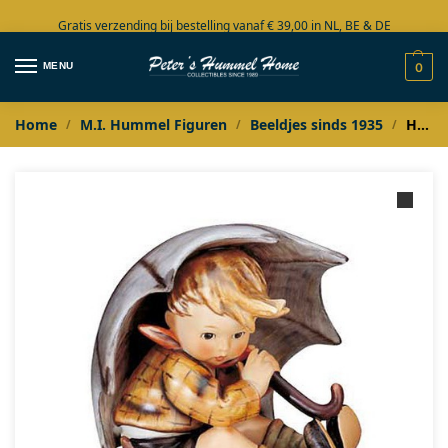
Gratis verzending bij bestelling vanaf € 39,00 in NL, BE & DE
Grote collectie in voorraad
MENU
0
Home
M.I. Hummel Figuren
Beeldjes sinds 1935
Hummel Jongen onder de paraplu / Geborgen Junge / Umbrella Boy
/
/
/