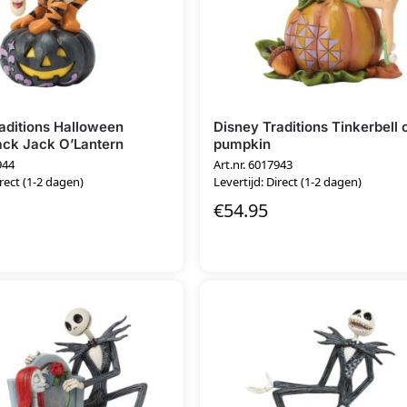
aditions Halloween
Disney Traditions Tinkerbell 
ack Jack O’Lantern
pumpkin
944
Art.nr. 6017943
irect (1-2 dagen)
Levertijd: Direct (1-2 dagen)
€
54.95