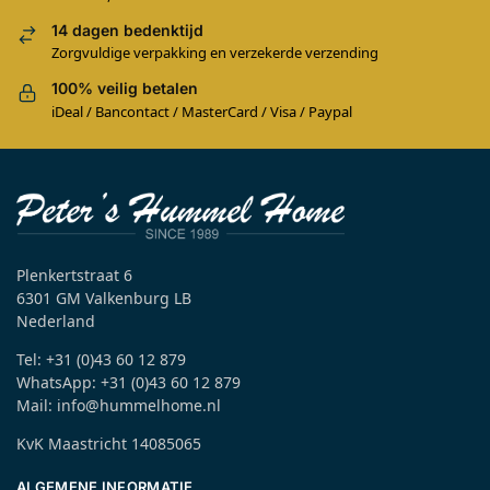
14 dagen bedenktijd
Zorgvuldige verpakking en verzekerde verzending
100% veilig betalen
iDeal / Bancontact / MasterCard / Visa / Paypal
Plenkertstraat 6
6301 GM Valkenburg LB
Nederland
Tel: +31 (0)43 60 12 879
WhatsApp: +31 (0)43 60 12 879
Mail: info@hummelhome.nl
KvK Maastricht 14085065
ALGEMENE INFORMATIE