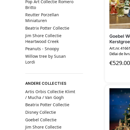
Pop Art Collectie Romero
Britto
Reutter Porzellan
Miniaturen
Beatrix Potter Collectie
Jim Shore Collectie
Goebel We
Heartwood Creek
Kerstgroe
inclusief 
Art.nr. 41661
Peanuts - Snoopy
Délai de livr
Willow tree by Susan
€
529.00
Lordi
ANDERE COLLECTIES
Artis Orbis Collectie Klimt
/ Mucha / Van Gogh
Beatrix Potter Collectie
Disney Collectie
Goebel Collectie
Jim Shore Collectie