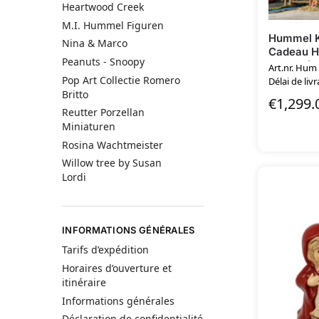
Heartwood Creek
M.I. Hummel Figuren
Hummel K
Nina & Marco
Cadeau He
Peanuts - Snoopy
125,00 (ex
Art.nr. Hum
Pop Art Collectie Romero
Délai de livr
Britto
€
1,299.
Reutter Porzellan
Miniaturen
Rosina Wachtmeister
Willow tree by Susan
Lordi
INFORMATIONS GÉNÉRALES
Tarifs d’expédition
Horaires d’ouverture et
itinéraire
Informations générales
Déclaration de confidentialité