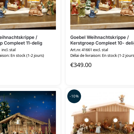
ihnachtskrippe /
Goebel Weihnachtskrippe /
p Compleet 11-delig
Kerstgroep Compleet 10- deli
stal
exclusief stal
 incl. stal
Art.nr. 41661 excl. stal
aison: En stock (1-2 jours)
Délai de livraison: En stock (1-2 jours
€
349.00
-10%