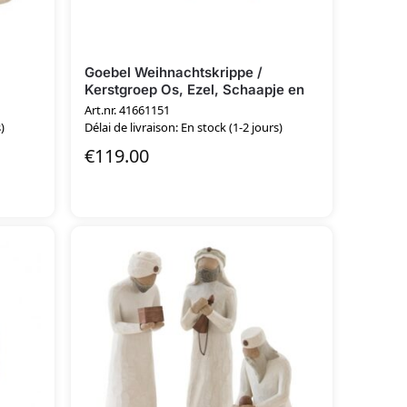
Goebel Weihnachtskrippe /
Kerstgroep Os, Ezel, Schaapje en
Herder
Art.nr. 41661151
)
Délai de livraison: En stock (1-2 jours)
€
119.00