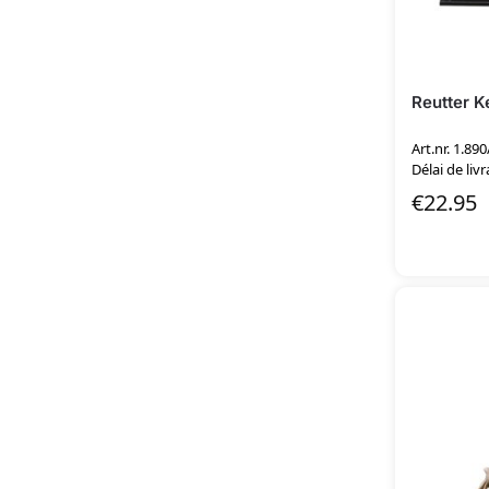
Reutter K
Art.nr. 1.890
Délai de livr
€
22.95