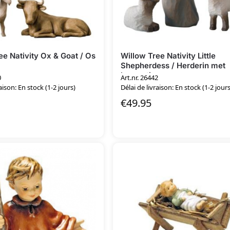
ee Nativity Ox & Goat / Os
Willow Tree Nativity Little
Shepherdess / Herderin met
lammetjes
0
Art.nr. 26442
aison: En stock (1-2 jours)
Délai de livraison: En stock (1-2 jours
€
49.95