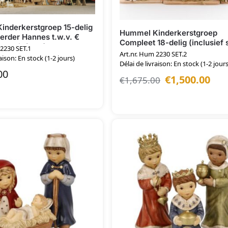
inderkerstgroep 15-delig
Hummel Kinderkerstgroep
rder Hannes t.w.v. €
Compleet 18-delig (inclusief s
clusief stal)
 2230 SET.1
Art.nr. Hum 2230 SET.2
aison: En stock (1-2 jours)
Délai de livraison: En stock (1-2 jours
00
€
1,500.00
€
1,675.00