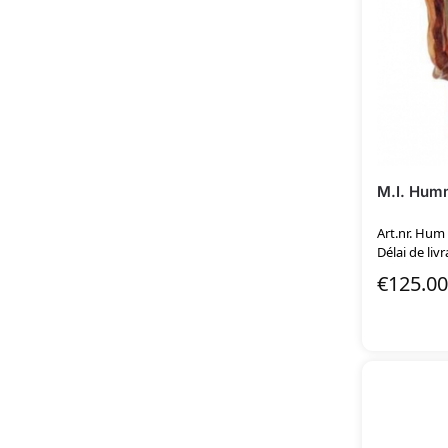
M.I. Humm
Art.nr. Hum
Délai de livr
€
125.00