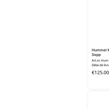
Hummel K
Sepp
Art.nr. Hum
Délai de livr
€
125.00