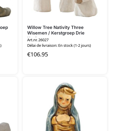
roep
Willow Tree Nativity Three
Wisemen / Kerstgroep Drie
Koningen
Art.nr. 26027
)
Délai de livraison: En stock (1-2 jours)
€
106.95