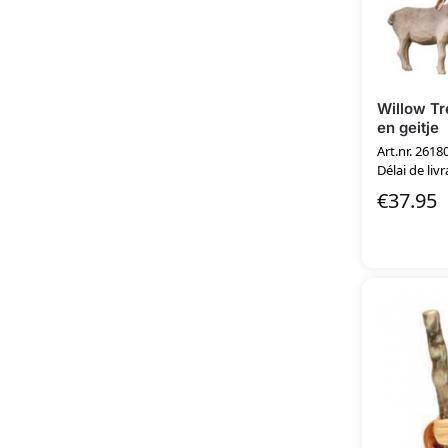
Willow Tr
en geitje
Art.nr. 2618
Délai de livr
€
37.95