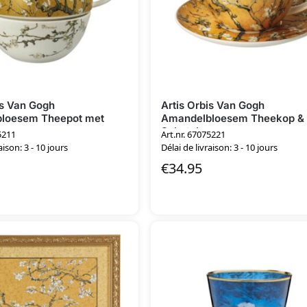
is Van Gogh
Artis Orbis Van Gogh
loesem Theepot met
Amandelbloesem Theekop &
Schotel
5211
Art.nr. 67075221
aison: 3 - 10 jours
Délai de livraison: 3 - 10 jours
€
34.95