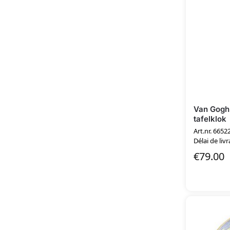
Van Gogh
tafelklok
Art.nr. 6652
Délai de livr
€
79.00