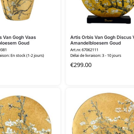
is Van Gogh Vaas
Artis Orbis Van Gogh Discus
bloesem Goud
Amandelbloesem Goud
9381
Art.nr. 67062111
aison: En stock (1-2 jours)
Délai de livraison: 3 - 10 jours
€
299.00