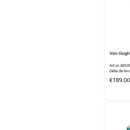
Van Gogh
Art.nr. 6653
Délai de livr
€
189.00