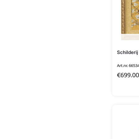
Schilderi
Art.nr. 6653
€
699.00