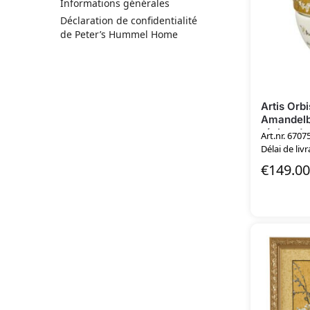
Informations générales
Déclaration de confidentialité
de Peter’s Hummel Home
Artis Orb
Amandelb
réchaud
Art.nr. 6707
Délai de livr
€
149.00