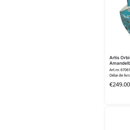
Artis Orb
Amandelb
Art.nr. 6706
Délai de livr
€
249.00