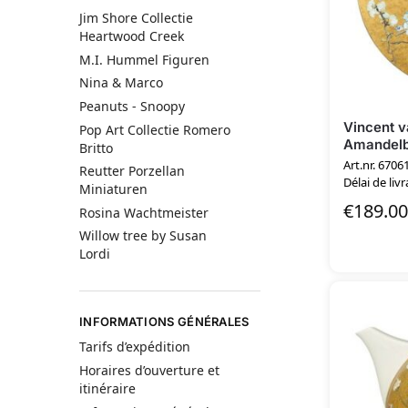
Jim Shore Collectie
Heartwood Creek
M.I. Hummel Figuren
Nina & Marco
Peanuts - Snoopy
Vincent 
Pop Art Collectie Romero
Amandelb
Britto
Art.nr. 6706
Reutter Porzellan
Délai de livr
Miniaturen
€
189.00
Rosina Wachtmeister
Willow tree by Susan
Lordi
INFORMATIONS GÉNÉRALES
Tarifs d’expédition
Horaires d’ouverture et
itinéraire