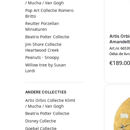
/ Mucha / Van Gogh
Pop Art Collectie Romero
Britto
Reutter Porzellan
Miniaturen
Artis Orb
Beatrix Potter Collectie
Amandel
Jim Shore Collectie
Art.nr. 6653
Heartwood Creek
Délai de livr
Peanuts - Snoopy
€
189.00
Willow tree by Susan
Lordi
ANDERE COLLECTIES
Artis Orbis Collectie Klimt
/ Mucha / Van Gogh
Beatrix Potter Collectie
Disney Collectie
Goebel Collectie