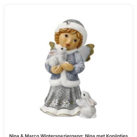
Nina & Marco Winterspaziergang: Nina met Konijntjes