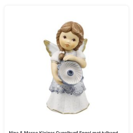
Nina & Marco Kleiner Gugelhupf Engel met tulband