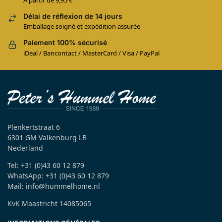
Délai de réflexion de 14 jours
Emballage soigné et expédition assurée
Paiement 100% sécurisé
iDeal / Bancontact / MasterCard / Visa / PayPal
Plenkertstraat 6
6301 GM Valkenburg LB
Nederland
Tel: +31 (0)43 60 12 879
WhatsApp: +31 (0)43 60 12 879
Mail: info@hummelhome.nl
KvK Maastricht 14085065