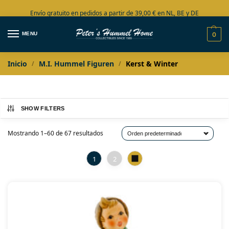
Envío gratuito en pedidos a partir de 39,00 € en NL, BE y DE
Amplia colección en stock
MENU
0
Inicio
M.I. Hummel Figuren
Kerst & Winter
/
/
SHOW FILTERS
Mostrando 1–60 de 67 resultados
1
2