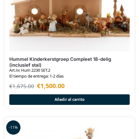
Hummel Kinderkerstgroep Compleet 18-delig
(inclusief stal)
Art.nr. Hum 2230 SET.2
El tiempo de entrega: 1-2 días
€
1,500.00
€
1,675.00
Añadir al carrito
-11%