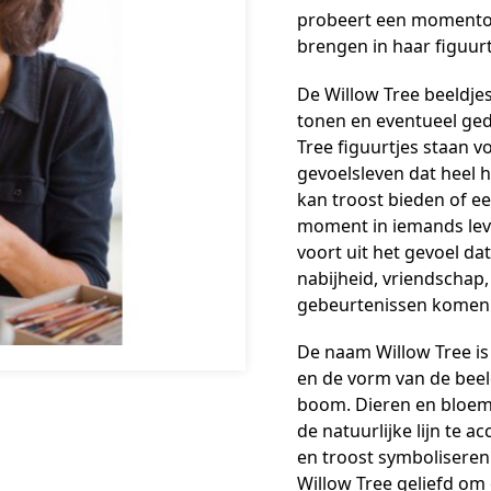
probeert een momentop
brengen in haar figuurt
De Willow Tree beeldje
tonen en eventueel ge
Tree figuurtjes staan 
gevoelsleven dat heel h
kan troost bieden of ee
moment in iemands lev
voort uit het gevoel dat
nabijheid, vriendschap,
gebeurtenissen komen t
De naam Willow Tree is
en de vorm van de beel
boom. Dieren en bloem
de natuurlijke lijn te
en troost symboliseren.
Willow Tree geliefd om 