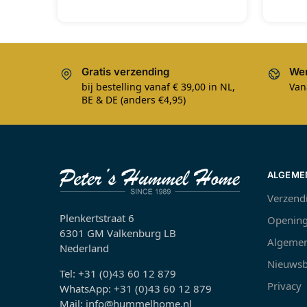
Gratis verzending
Wer
bij bestelling vanaf € 39,00 in NL,
Van
BE & DE (anders €4,95)
ALGEME
Verzend
Plenkertstraat 6
Opening
6301 GM Valkenburg LB
Algemen
Nederland
Nieuwsb
Tel: +31 (0)43 60 12 879
Privacy
WhatsApp: +31 (0)43 60 12 879
Mail: info@hummelhome.nl