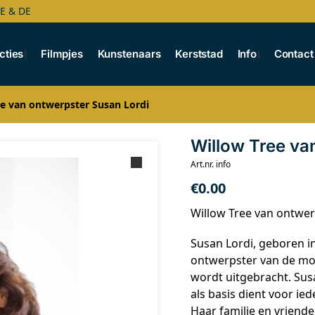
BE & DE
cties
Filmpjes
Kunstenaars
Kerststad
Info
Contact
ee van ontwerpster Susan Lordi
Willow Tree va
Art.nr. info
€
0.00
Willow Tree van ontwer
Susan Lordi, geboren in 
ontwerpster van de mooi
wordt uitgebracht. Sus
als basis dient voor ied
Haar familie en vriend