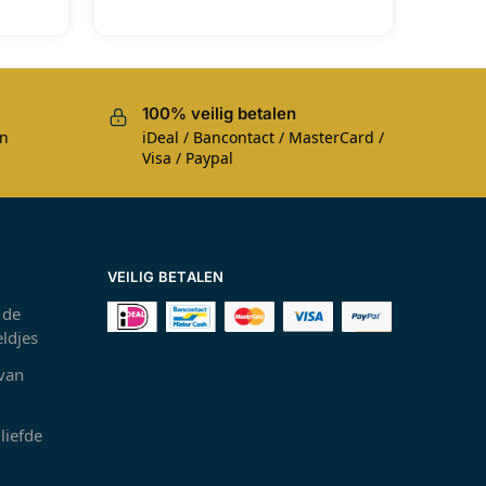
100% veilig betalen
en
iDeal / Bancontact / MasterCard /
Visa / Paypal
VEILIG BETALEN
 de
ldjes
 van
liefde