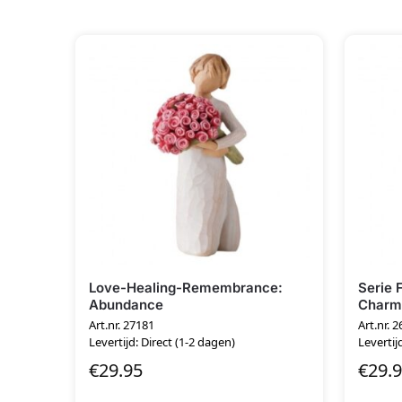
Love-Healing-Remembrance:
Serie 
Abundance
Charm
Art.nr. 27181
Art.nr. 
Levertijd: Direct (1-2 dagen)
Levertij
€
29.95
€
29.