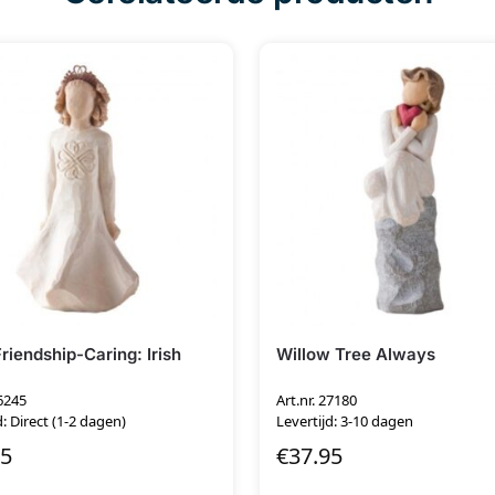
Friendship-Caring: Irish
Willow Tree Always
26245
Art.nr. 27180
d: Direct (1-2 dagen)
Levertijd: 3-10 dagen
95
€
37.95