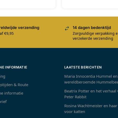
eldwijde verzending
14 dagen bedenktijd
af €9,95
Zorgvuldige verpakking 
verzekerde verzending
NE INFORMATIE
LAATSTE BERICHTEN
ing
Maria Innocentia Hummel en
wereldberoemde Hummelbee
stijden & Route
Beatrix Potter en het verhaal
e informatie
Peter Rabbit
rief
Rosina Wachtmeister en haar 
voor katten