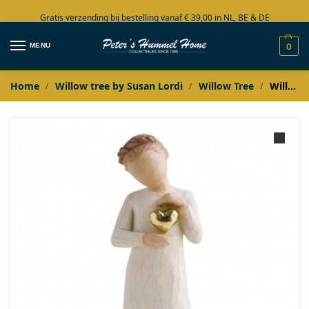
Gratis verzending bij bestelling vanaf € 39,00 in NL, BE & DE
Grote collectie in voorraad
MENU
0
Home
Willow tree by Susan Lordi
Willow Tree
Willow Tree Heart of Gold: Keepsake
/
/
/